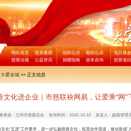
网站首页
慈善要闻
捐助公示
救助公示
项目基
慈善法规
公益资讯
捐赠指南
政务咨询
慈善项
>
大爱金城
>>
正文信息
善文化进企业｜市慈联袂网易，让爱乘“网”
章来源：兰州市慈善总会
发布时间：2025-10-10
发送人：超级管理
善文化
“五进”工作要求，进一步弘扬慈善文化，拓宽合作渠道，推动形成“