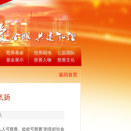
金
慈善基金
慈善园地
公益团队
目
基金展示
慈善人物
慈善文化
返回首页
飞扬
员
人人可慈善、处处可慈善”的良好社会