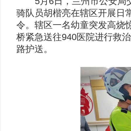
5月6日，兰州市公安局交
骑队员胡楷亮在辖区开展日
令。辖区一名幼童突发高烧
桥紧急送往940医院进行救
路护送。