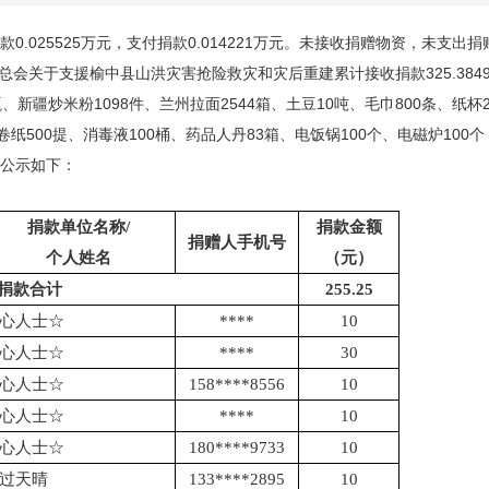
款
0.025525万元，支付捐款
0.014221万元。未接收捐赠物资，未支出
善总会关于支援榆中县山洪灾害抢险救灾和灾后重建累计接收捐款
325.38
、新疆炒米粉1098件、
兰州拉面
2544箱、
土豆
10吨、
毛巾
800条、纸杯
卷纸500提、消毒液100桶、药品人丹83箱、电饭锅100个、电磁炉100个
公示如下：
捐款单位名称
/
捐款金额
捐赠人手机号
个人姓名
（元）
捐款合计
255.25
心人士
☆
****
10
心人士
☆
****
30
心人士
☆
158****8556
10
心人士
☆
****
10
心人士
☆
180****9733
10
过天晴
133****2895
10