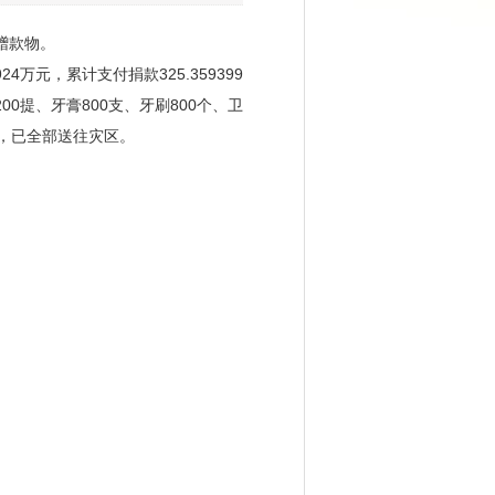
捐赠款物。
4924万元，累计支付捐款325.359399
200提、牙膏800支、牙刷800个、卫
，
已全部送往灾区。