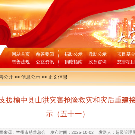
网站首页
慈善要闻
捐助公示
救助公示
项目基
慈善法规
公益资讯
捐赠指南
政务咨询
慈善项
善公开
>>
信息公示
>>
正文信息
支援榆中县山洪灾害抢险救灾和灾后重建
示（五十一）
章来源：兰州市慈善总会
发布时间：2025-10-02
发送人：超级管理