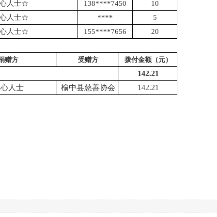
心人士
☆
138****7450
10
心人士
☆
****
5
心人士
☆
155****7656
20
捐赠方
受赠方
拨付金额（元）
142.21
爱心人士
榆中县慈善协会
142.21