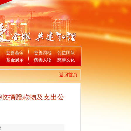
金
慈善基金
慈善园地
公益团队
目
基金展示
慈善人物
慈善文化
返回首页
接收捐赠款物及支出公
员