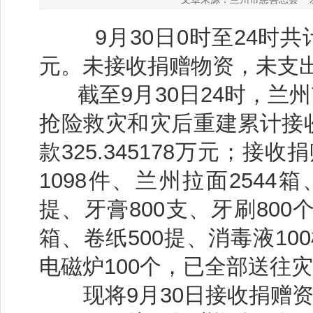
9月30日0时至24时共
元。未接收捐赠物资，未支
截至9月30
日
24时，兰
抢险救灾和灾后重建累计接
款325.345178万元；接
1098件、
兰州拉面
2544箱
提、牙膏800支、牙刷800
箱、卷纸500提、消毒液10
电磁炉100个，
已全部送往灾
现将9月30日接收捐赠资