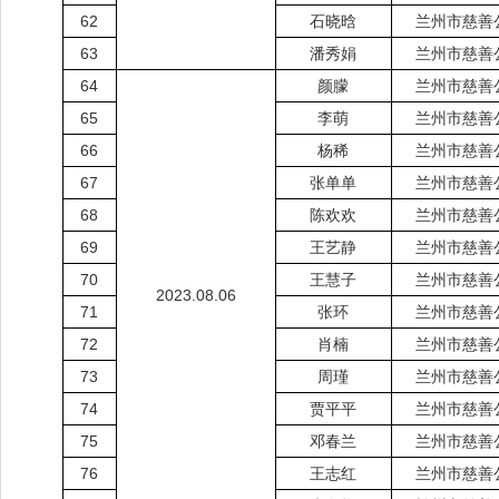
62
石晓晗
兰州市慈善
63
潘秀娟
兰州市慈善
64
颜朦
兰州市慈善
65
李萌
兰州市慈善
66
杨稀
兰州市慈善
67
张单单
兰州市慈善
68
陈欢欢
兰州市慈善
69
王艺静
兰州市慈善
70
王慧子
兰州市慈善
2023.08.06
71
张环
兰州市慈善
72
肖楠
兰州市慈善
73
周瑾
兰州市慈善
74
贾平平
兰州市慈善
75
邓春兰
兰州市慈善
76
王志红
兰州市慈善