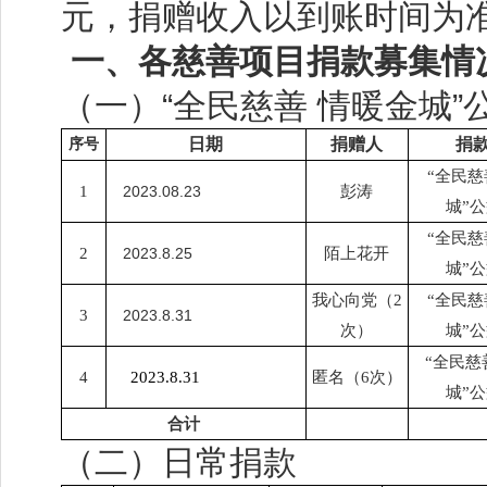
元，捐赠收入以到账时间为
一、各慈善项目捐款募集情
（一）“全民慈善 情暖金城”
日期
捐赠人
捐
序号
“全民慈
1
2023.08.23
彭涛
城”
“全民慈
2
2023.8.25
陌上花开
城”
我心向党（
2
“全民慈
3
2023.8.31
次）
城”
“全民
4
2023.8.31
匿名（
6
次）
城”
合计
（二）日常捐款