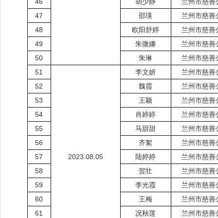
46
胡少静
兰州市慈善
47
邵瑛
兰州市慈善
48
欧阳舒婷
兰州市慈善
49
朱微娜
兰州市慈善
50
朱琳
兰州市慈善
51
李文妍
兰州市慈善
52
魏霞
兰州市慈善
53
王颖
兰州市慈善
54
肖婷婷
兰州市慈善
55
马甜甜
兰州市慈善
56
齐絮
兰州市慈善
57
2023.08.05
陆婷婷
兰州市慈善
58
贺壮
兰州市慈善
59
李光霞
兰州市慈善
60
王梅
兰州市慈善
61
况秋莲
兰州市慈善