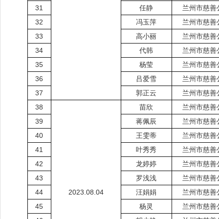
31
任静
兰州市慈善
32
冯玉萍
兰州市慈善
33
高小丽
兰州市慈善
34
代韩
兰州市慈善
35
杨莹
兰州市慈善
36
吕爱雪
兰州市慈善
37
郭正云
兰州市慈善
38
苗欣
兰州市慈善
39
蒋佩辰
兰州市慈善
40
王雯蒂
兰州市慈善
41
叶秀秀
兰州市慈善
42
龙婷婷
兰州市慈善
43
罗浅浅
兰州市慈善
44
2023.08.04
汪娟娟
兰州市慈善
45
杨灵
兰州市慈善