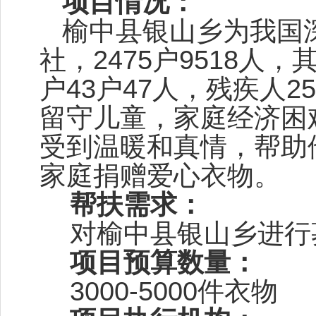
项目情况：
榆中县银山乡为我国
社，
2475
户
9518
人，
户
43
户
47
人，残疾人
25
留守儿童，家庭经济困
受到温暖和真情，帮助
家庭捐赠爱心衣物。
帮扶需求：
对榆中县银山乡进行
项目预算数量：
3000-5000
件衣物