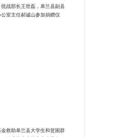
、统战部长王世磊，皋兰县副县
办公室主任郝诚山参加捐赠仪
基金救助皋兰县大学生和贫困群