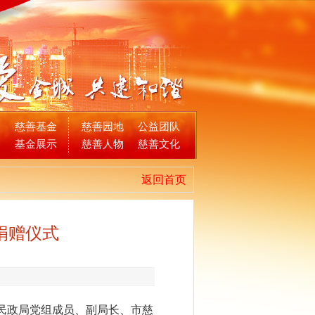
金
慈善基金
慈善园地
公益团队
目
基金展示
慈善人物
慈善文化
返回首页
捐赠仪式
民政局党组成员、副局长、市慈