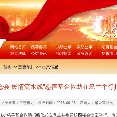
网站首页
慈善要闻
捐助公示
救助公示
项目基
慈善法规
公益资讯
捐赠指南
政务咨询
慈善项
目基金
>>
慈善项目
>>
正文信息
总会“民情流水线”慈善基金救助在皋兰举行
文章来源：市慈善办
发布时间：2018-09-03
发送人：超级管理员
水线
”
慈善基金救助捐赠仪式在皋兰县委党校四楼会议室举行。市