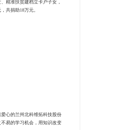
女、精准扶贫建档立卡户子女，
元，共捐助
18
万元。
献爱心的兰州北科维拓科技股份
之不易的学习机会，用知识改变