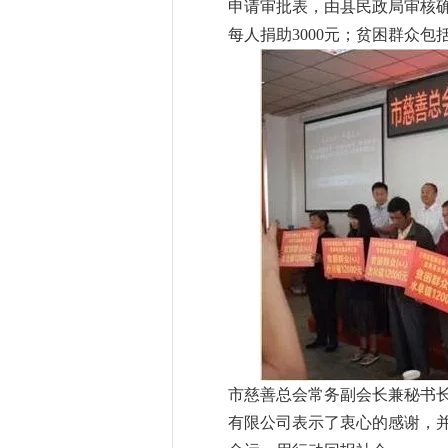
申请审批表，由县民政局审核
每人捐助
3000
元；贫困群众包
市慈善总会常务副会长兼秘书
有限公司表示了衷心的感谢，