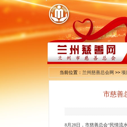
当前位置：
兰州慈善总会网
>>
项
市慈善
8
月
28
日，市慈善总会
“
民情流