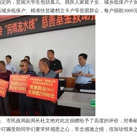
确定的，贫困大学生包括孤儿、残疾人家庭子女、城乡低保户子
括城乡低保户、精准扶贫建档立卡户等贫困群众，每户捐助
3000
长、市民政局副局长杜文艳对此次捐赠给予了高度的评价，对奉
并叮嘱受助同学们要常怀感恩之心，常念感激之情，倍加珍惜来