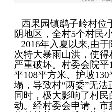
西果园镇鹞子岭村位
阴地区，全村
5
个村民
2016
年入夏以来
,
由于
次特大暴雨山洪，使得
严重破坏。村委会院平
平
108
平方米、护坡
130
塌，导致村
“
两委
”
无法
同时，极大影响了村民
动。经村委会申请，市